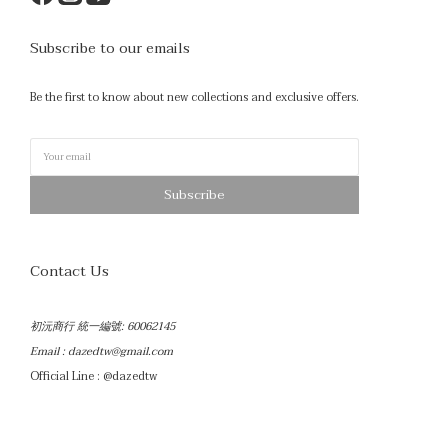
Subscribe to our emails
Be the first to know about new collections and exclusive offers.
Subscribe
Contact Us
初沅商行 統一編號: 60062145
Email :
dazedtw@gmail.com
Official Line : @dazedtw