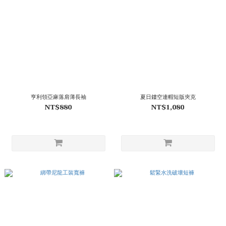
亨利領亞麻落肩薄長袖
夏日鏤空連帽短版夾克
NT$880
NT$1,080