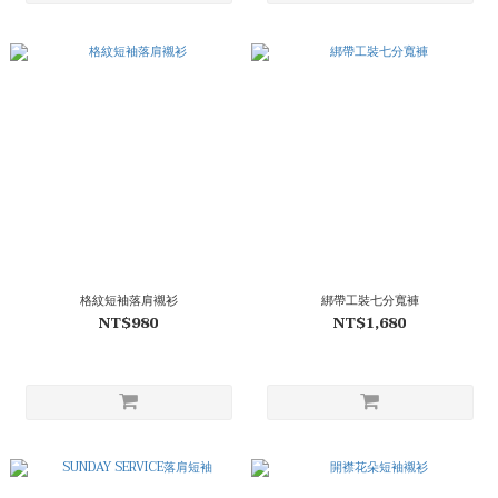
格紋短袖落肩襯衫
綁帶工裝七分寬褲
NT$980
NT$1,680