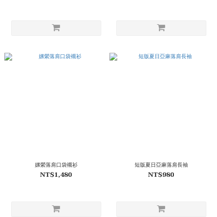
嫘縈落肩口袋襯衫
短版夏日亞麻落肩長袖
NT$1,480
NT$980