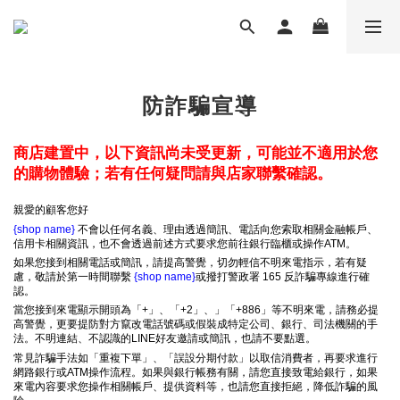
防詐騙宣導
商店建置中，以下資訊尚未受更新，可能並不適用於您
的購物體驗；若有任何疑問請與店家聯繫確認。
親愛的顧客您好
{shop name}
不會以任何名義、理由透過簡訊、電話向您索取相關金融帳戶、
信用卡相關資訊，也不會透過前述方式要求您前往銀行臨櫃或操作ATM。
如果您接到相關電話或簡訊，請提高警覺，切勿輕信不明來電指示，若有疑
慮，敬請於第一時間聯繫
{shop name}
或撥打警政署 165 反詐騙專線進行確
認。
當您接到來電顯示開頭為「+」、「+2」、」「+886」等不明來電，請務必提
高警覺，更要提防對方竄改電話號碼或假裝成特定公司、銀行、司法機關的手
法。不明連結、不認識的LINE好友邀請或簡訊，也請不要點選。
常見詐騙手法如「重複下單」、「誤設分期付款」以取信消費者，再要求進行
網路銀行或ATM操作流程。如果與銀行帳務有關，請您直接致電給銀行，如果
來電內容要求您操作相關帳戶、提供資料等，也請您直接拒絕，降低詐騙的風