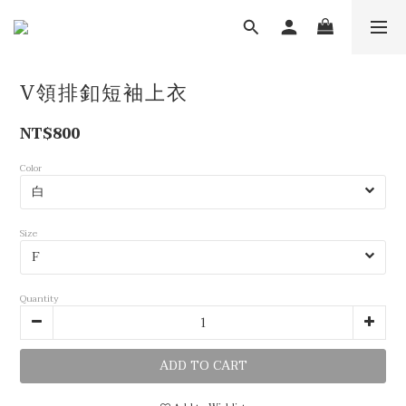
V領排釦短袖上衣
NT$800
Color
Size
Quantity
ADD TO CART