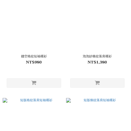
鏤空格紋短袖襯衫
泡泡紗條紋落肩襯衫
NT$980
NT$1,380