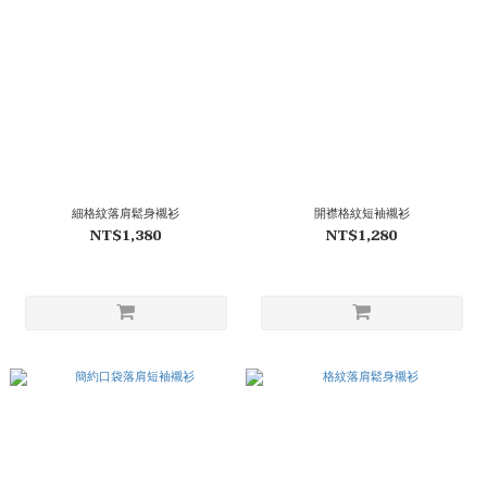
細格紋落肩鬆身襯衫
開襟格紋短袖襯衫
NT$1,380
NT$1,280