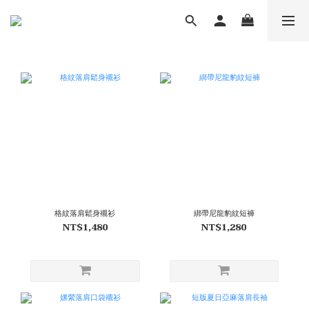
格紋落肩鬆身襯衫
綁帶尼龍豹紋短褲
NT$1,480
NT$1,280