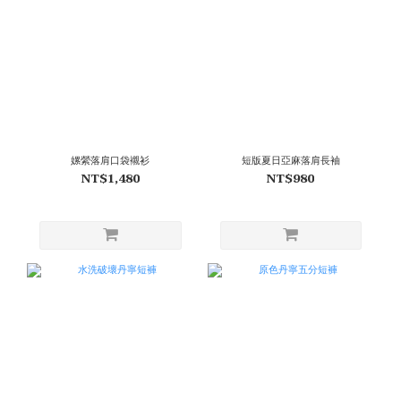
嫘縈落肩口袋襯衫
短版夏日亞麻落肩長袖
NT$1,480
NT$980