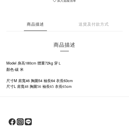
加入追蹤清單
商品描述
送貨及付款方式
商品描述
Model 身高180cm 體重72kg 穿Ｌ
顏色-碳 米
尺寸M 肩寬46 胸圍54 袖長64 衣長63cm
L
cm
尺寸
肩寬48
胸圍56
袖長65
衣長65