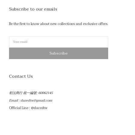
Subscribe to our emails
Be the first to know about new collections and exclusive offers.
Subscribe
Contact Us
初沅商行 統一編號: 60062145
Email :
dazedtw@gmail.com
Official Line : @dazedtw