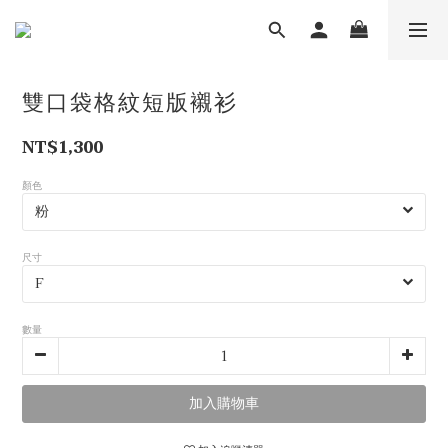
雙口袋格紋短版襯衫
NT$1,300
顏色
尺寸
數量
加入購物車